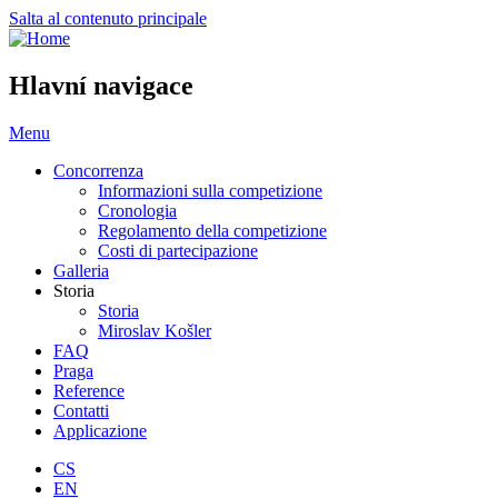
Salta al contenuto principale
Hlavní navigace
Menu
Concorrenza
Informazioni sulla competizione
Cronologia
Regolamento della competizione
Costi di partecipazione
Galleria
Storia
Storia
Miroslav Košler
FAQ
Praga
Reference
Contatti
Applicazione
CS
EN