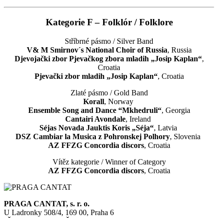
Kategorie F – Folklór / Folklore
Stříbrné pásmo / Silver Band
V& M Smirnov´s National Choir of Russia
, Russia
Djevojački zbor Pjevačkog zbora mladih „Josip Kaplan“
,
Croatia
Pjevački zbor mladih „Josip Kaplan“
, Croatia
Zlaté pásmo / Gold Band
Korall
, Norway
Ensemble Song and Dance “Mkhedruli“
, Georgia
Cantairi Avondale
, Ireland
Séjas Novada Jauktis Koris „Séja“
, Latvia
DSZ Cambiar la Musica z Pohronskej Polhory
, Slovenia
AZ FFZG Concordia discors
, Croatia
Vítěz kategorie / Winner of Category
AZ FFZG Concordia discors
, Croatia
PRAGA CANTAT, s. r. o.
U Ladronky 508/4, 169 00, Praha 6