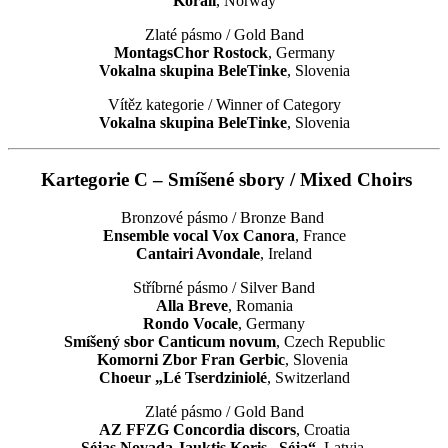
Korall
, Norway
Zlaté pásmo / Gold Band
MontagsChor Rostock
, Germany
Vokalna skupina BeleTinke
, Slovenia
Vítěz kategorie / Winner of Category
Vokalna skupina BeleTinke
, Slovenia
Kartegorie C – Smíšené sbory / Mixed Choirs
Bronzové pásmo / Bronze Band
Ensemble vocal Vox Canora
, France
Cantairi Avondale
, Ireland
Stříbrné pásmo / Silver Band
Alla Breve
, Romania
Rondo Vocale
, Germany
Smíšený sbor Canticum novum
, Czech Republic
Komorni Zbor Fran Gerbic
, Slovenia
Choeur „Lé Tserdziniolé
, Switzerland
Zlaté pásmo / Gold Band
AZ FFZG Concordia discors
, Croatia
Séjas Novada Jauktis Koris „Séja“
, Latvia