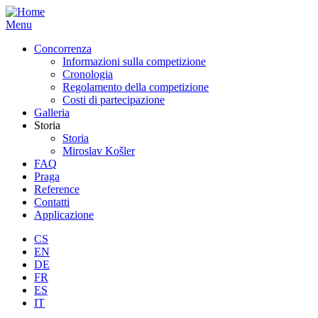
Salta
al
Menu
contenuto
Hlavní
Concorrenza
principale
navigace
Informazioni sulla competizione
Cronologia
Regolamento della competizione
Costi di partecipazione
Galleria
Storia
Storia
Miroslav Košler
FAQ
Praga
Reference
Contatti
Applicazione
CS
EN
DE
FR
ES
IT