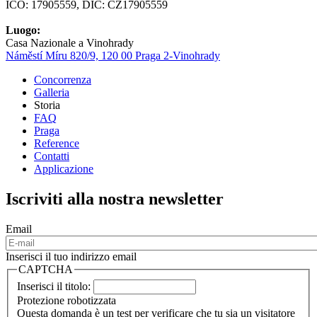
IČO: 17905559, DIČ: CZ17905559
Luogo:
Casa Nazionale a Vinohrady
Náměstí Míru 820/9, 120 00 Praga 2-Vinohrady
Concorrenza
Galleria
Hlavní
Storia
navigace
FAQ
Praga
Reference
Contatti
Applicazione
Iscriviti alla nostra newsletter
Email
Inserisci il tuo indirizzo email
CAPTCHA
Inserisci il titolo:
Protezione robotizzata
Questa domanda è un test per verificare che tu sia un visitatore