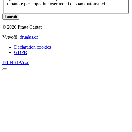
umano e per impedire inserimenti di spam automatici.
© 2026 Praga Cantat
Vytvořil:
drualas.cz
Declaration cookies
GDPR
Patička
FB
INSTA
You
Back
to
top