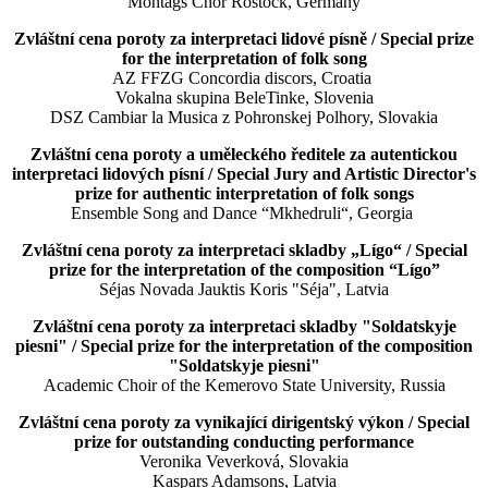
Montags Chor Rostock, Germany
Zvláštní cena poroty za interpretaci lidové písně / Special prize
for the interpretation of folk song
AZ FFZG Concordia discors, Croatia
Vokalna skupina BeleTinke, Slovenia
DSZ Cambiar la Musica z Pohronskej Polhory, Slovakia
Zvláštní cena poroty a uměleckého ředitele za autentickou
interpretaci lidových písní / Special Jury and Artistic Director's
prize for authentic interpretation of folk songs
Ensemble Song and Dance “Mkhedruli“, Georgia
Zvláštní cena poroty za interpretaci skladby „Lígo“ / Special
prize for the interpretation of the composition “Lígo”
Séjas Novada Jauktis Koris "Séja", Latvia
Zvláštní cena poroty za interpretaci skladby "Soldatskyje
piesni" / Special prize for the interpretation of the composition
"Soldatskyje piesni"
Academic Choir of the Kemerovo State University, Russia
Zvláštní cena poroty za vynikající dirigentský výkon / Special
prize for outstanding conducting performance
Veronika Veverková, Slovakia
Kaspars Adamsons, Latvia