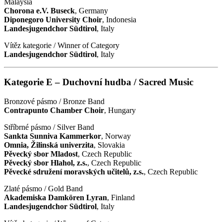
Malaysia
Chorona e.V. Buseck
, Germany
Diponegoro University Choir
, Indonesia
Landesjugendchor Südtirol
, Italy
Vítěz kategorie / Winner of Category
Landesjugendchor Südtirol
, Italy
Kategorie E – Duchovní hudba / Sacred Music
Bronzové pásmo / Bronze Band
Contrapunto Chamber Choir
, Hungary
Stříbrné pásmo / Silver Band
Sankta Sunniva Kammerkor
, Norway
Omnia, Žilinská univerzita
, Slovakia
Pěvecký sbor Mladost
, Czech Republic
Pěvecký sbor Hlahol, z.s.
, Czech Republic
Pěvecké sdružení moravských učitelů, z.s.
, Czech Republic
Zlaté pásmo / Gold Band
Akademiska Damkören Lyran
, Finland
Landesjugendchor Südtirol
, Italy