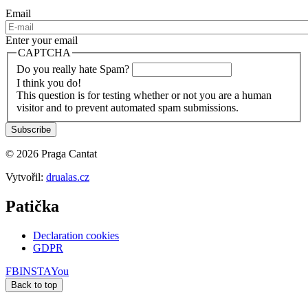
Email
Enter your email
CAPTCHA
Do you really hate Spam?
I think you do!
This question is for testing whether or not you are a human
visitor and to prevent automated spam submissions.
© 2026 Praga Cantat
Vytvořil:
drualas.cz
Patička
Declaration cookies
GDPR
FB
INSTA
You
Back to top