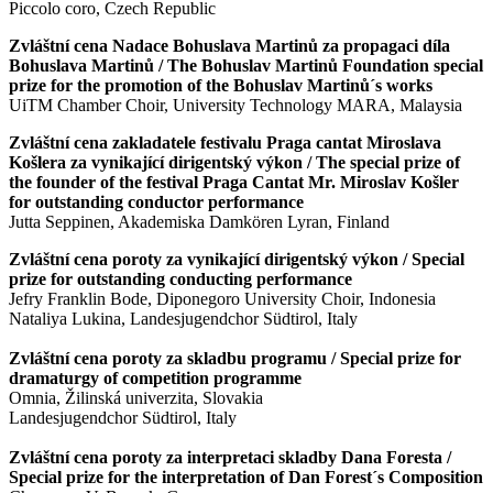
Piccolo coro, Czech Republic
Zvláštní cena Nadace Bohuslava Martinů za propagaci díla
Bohuslava Martinů / The Bohuslav Martinů Foundation special
prize for the promotion of the Bohuslav Martinů´s works
UiTM Chamber Choir, University Technology MARA, Malaysia
Zvláštní cena zakladatele festivalu Praga cantat Miroslava
Košlera za vynikající dirigentský výkon / The special prize of
the founder of the festival Praga Cantat Mr. Miroslav Košler
for outstanding conductor performance
Jutta Seppinen, Akademiska Damkören Lyran, Finland
Zvláštní cena poroty za vynikající dirigentský výkon / Special
prize for outstanding conducting performance
Jefry Franklin Bode, Diponegoro University Choir, Indonesia
Nataliya Lukina, Landesjugendchor Südtirol, Italy
Zvláštní cena poroty za skladbu programu / Special prize for
dramaturgy of competition programme
Omnia, Žilinská univerzita, Slovakia
Landesjugendchor Südtirol, Italy
Zvláštní cena poroty za interpretaci skladby Dana Foresta /
Special prize for the interpretation of Dan Forest´s Composition