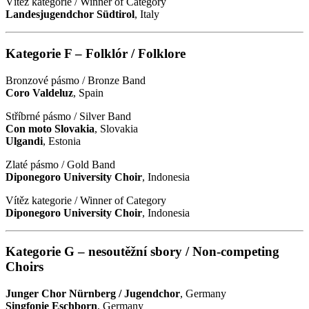
Vítěz kategorie / Winner of Category
Landesjugendchor Südtirol
, Italy
Kategorie F – Folklór / Folklore
Bronzové pásmo / Bronze Band
Coro Valdeluz
, Spain
Stříbrné pásmo / Silver Band
Con moto Slovakia
, Slovakia
Ulgandi
, Estonia
Zlaté pásmo / Gold Band
Diponegoro University Choir
, Indonesia
Vítěz kategorie / Winner of Category
Diponegoro University Choir
, Indonesia
Kategorie G – nesoutěžní sbory / Non-competing
Choirs
Junger Chor Nürnberg / Jugendchor
, Germany
Singfonie Eschborn
, Germany