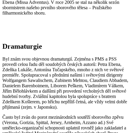
Ebena (Missa Adventus). V roce 2005 se stal na několik sezón
sbormistrem našeho prvního sborového tělesa – Pražského
filharmonického sboru.
Dramaturgie
Byl znám svou objevnou dramaturgií. Zejména s PMS a PSS
provedl celou řadu děl soudobých českých autorů: Petra Ebena,
Zdeňka Lukáše, Antonína Tučapského, mnoho z nich ve světové
premiéře. Spolupracoval s předními našimi i světovými dirigenty
Wolfgangem Sawalischem, Zubinem Mehtou, Claudiem Abbadem,
Danielem Barenboimem, Liborem Peškem, Vladimírem Válkem,
Jiřím Bělohlávkem a dalšími při provedení vrcholných děl světové
hudební tvorby. Zvláštní kapitolou byla spolupráce s bratrem
Zdeňkem Košlerem, po hříchu nepříliš četná, ale vždy velmi dobře
přijímaná (zejm. v Japonsku).
Často byl zván do porot mezinárodních soutěží sborového zpěvu
(Verona, Gorizia, Spittal, Jersey, Arnheim, Azzano ad.) Své
umělecko-organizační schopnosti uplatnil rovněž jako zakladatel a