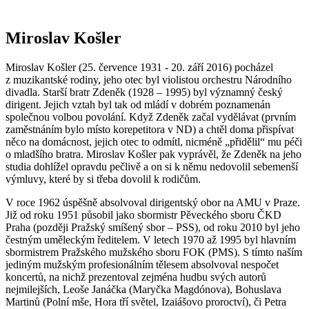
Miroslav Košler
Miroslav Košler (25. července 1931 - 20. září 2016) pocházel
z muzikantské rodiny, jeho otec byl violistou orchestru Národního
divadla. Starší bratr Zdeněk (1928 – 1995) byl významný český
dirigent. Jejich vztah byl tak od mládí v dobrém poznamenán
společnou volbou povolání. Když Zdeněk začal vydělávat (prvním
zaměstnáním bylo místo korepetitora v ND) a chtěl doma přispívat
něco na domácnost, jejich otec to odmítl, nicméně „přidělil“ mu péči
o mladšího bratra. Miroslav Košler pak vyprávěl, že Zdeněk na jeho
studia dohlížel opravdu pečlivě a on si k němu nedovolil sebemenší
výmluvy, které by si třeba dovolil k rodičům.
V roce 1962 úspěšně absolvoval dirigentský obor na AMU v Praze.
Již od roku 1951 působil jako sbormistr Pěveckého sboru ČKD
Praha (později Pražský smíšený sbor – PSS), od roku 2010 byl jeho
čestným uměleckým ředitelem. V letech 1970 až 1995 byl hlavním
sbormistrem Pražského mužského sboru FOK (PMS). S tímto naším
jediným mužským profesionálním tělesem absolvoval nespočet
koncertů, na nichž prezentoval zejména hudbu svých autorů
nejmilejších, Leoše Janáčka (Maryčka Magdónova), Bohuslava
Martinů (Polní mše, Hora tří světel, Izaiášovo proroctví), či Petra