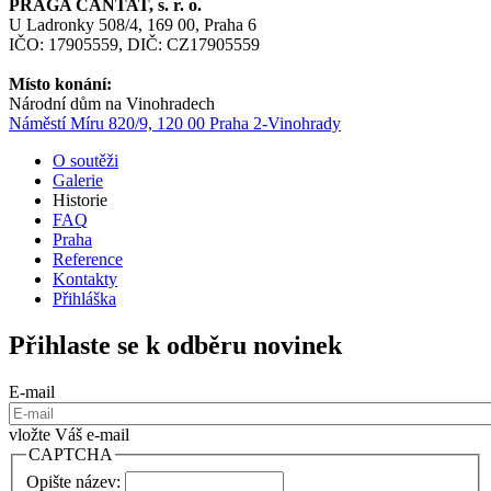
PRAGA CANTAT, s. r. o.
U Ladronky 508/4, 169 00, Praha 6
IČO: 17905559, DIČ: CZ17905559
Místo konání:
Národní dům na Vinohradech
Náměstí Míru 820/9, 120 00 Praha 2-Vinohrady
O soutěži
Galerie
Hlavní
Historie
navigace
FAQ
Praha
Reference
Kontakty
Přihláška
Přihlaste se k odběru novinek
E-mail
vložte Váš e-mail
CAPTCHA
Opište název: