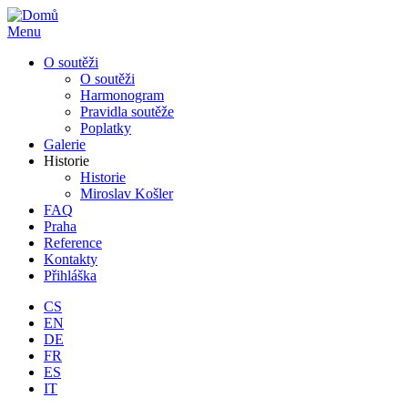
Přejít
k
Menu
hlavnímu
Hlavní
O soutěži
obsahu
navigace
O soutěži
Harmonogram
Pravidla soutěže
Poplatky
Galerie
Historie
Historie
Miroslav Košler
FAQ
Praha
Reference
Kontakty
Přihláška
CS
EN
DE
FR
ES
IT