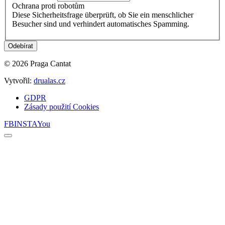
Ochrana proti robotům
Diese Sicherheitsfrage überprüft, ob Sie ein menschlicher
Besucher sind und verhindert automatisches Spamming.
© 2026 Praga Cantat
Vytvořil:
drualas.cz
GDPR
Zásady použití Cookies
Patička
FB
INSTA
You
Back
to
top