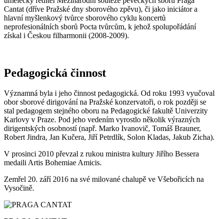
umělecký ředitel Mezinárodní soutěže pěveckých sborů Praga
Cantat (dříve Pražské dny sborového zpěvu), či jako iniciátor a
hlavní myšlenkový tvůrce sborového cyklu koncertů
neprofesionálních sborů Pocta tvůrcům, k jehož spolupořádání
získal i Českou filharmonii (2008-2009).
Pedagogická činnost
Významná byla i jeho činnost pedagogická. Od roku 1993 vyučoval
obor sborové dirigování na Pražské konzervatoři, o rok později se
stal pedagogem stejného oboru na Pedagogické fakultě Univerzity
Karlovy v Praze. Pod jeho vedením vyrostlo několik výrazných
dirigentských osobností (např. Marko Ivanovič, Tomáš Brauner,
Robert Jindra, Jan Kučera, Jiří Petrdlík, Solon Kladas, Jakub Zicha).
V prosinci 2010 převzal z rukou ministra kultury Jiřího Bessera
medaili Artis Bohemiae Amicis.
Zemřel 20. září 2016 na své milované chalupě ve Všebořicích na
Vysočině.